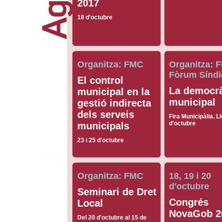
2017
18 d'octubre
Organitza: FMC
Organitza: 
Fòrum Síndi
El control
La democr
municipal en la
municipal
gestió indirecta
dels serveis
Fira Municipàlia. Ll
d'octubre
municipals
23 i 25 d'octubre
Organitza: FMC
18, 19 i 20
d'octubre
Seminari de Dret
Congrés
Local
NovaGob 2
Del 20 d'octubre al 15 de