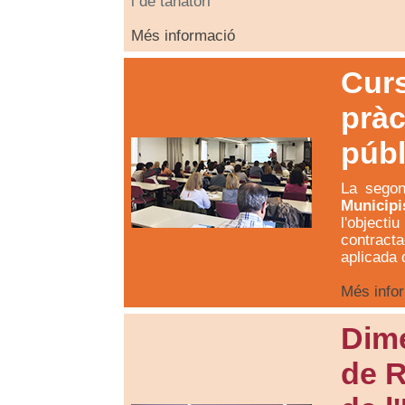
i de tanatori
Més informació
Curs
pràc
públ
La segon
Municipi
l'object
contract
aplicada d
Més info
Dim
de R