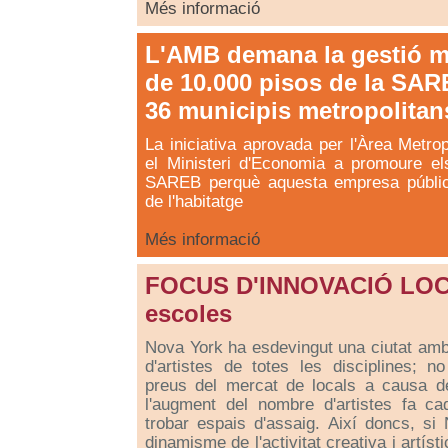
Més informació
L'AMB demana la gestió m
de 10.000 pisos de la SAR
36 municipis metropolitan
La iniciativa aprovada per l'Àrea Metro
el Ministeri d'Economia a promoure el
SAREB perquè aquesta empresa pública 
de l'habitatge
Més informació
FOCUS D'INNOVACIÓ LOCAL
escoles
Nova York ha esdevingut una ciutat amb 
d'artistes de totes les disciplines; no
preus del mercat de locals a causa de 
l'augment del nombre d'artistes fa c
trobar espais d'assaig. Així doncs, si
dinamisme de l'activitat creativa i artíst