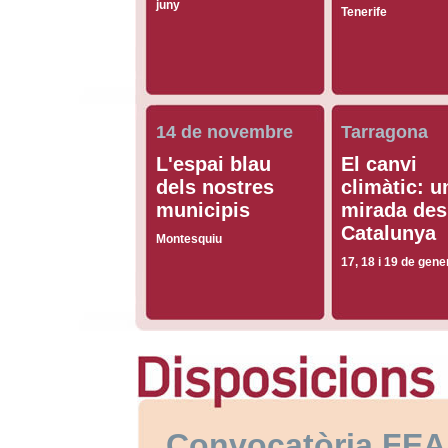
juny
Tenerife
14 de novembre
Tarragona
L'espai blau
El canvi
dels nostres
climàtic: u
municipis
mirada des
Catalunya
Montesquiu
17, 18 i 19 de gene
Convocatòria FEA