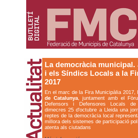
La democràcia municipal.
i els Síndics Locals a la F
2017
En el marc de la Fira Municipàlia 2017,
de Catalunya
, juntament amb el Fòru
Defensors i Defensores Locals de 
dimecres 25 d'octubre a Lleida una jor
reptes de la democràcia local represent
millora dels sistemes de participació po
atenta als ciutadans