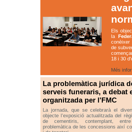
avan
nor
Els objec
la
Feder
conèixer 
de subven
començar 
18 i 30 d
Més info
La problemàtica jurídica d
serveis funeraris, a debat
organitzada per l'FMC
La jornada, que se celebrarà el diven
objecte l’exposició actualitzada del règ
de cementiris, contemplant, entre
problemàtica de les concessions així co