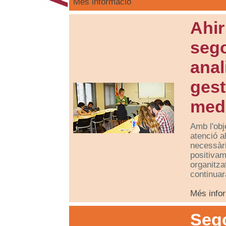
Més informació
Ahir
sego
anal
gest
medi
Amb l'obj
atenció a
necessàr
positiva
organitz
continuar
Més info
Sego