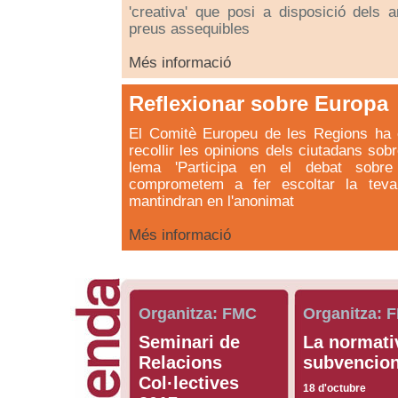
'creativa' que posi a disposició dels a
preus assequibles
Més informació
Reflexionar sobre Europa
El Comitè Europeu de les Regions ha 
recollir les opinions dels ciutadans sob
lema 'Participa en el debat sobre
comprometem a fer escoltar la teva
mantindran en l'anonimat
Més informació
Organitza: FMC
Organitza: 
Seminari de
La normati
Relacions
subvencio
Col·lectives
18 d'octubre