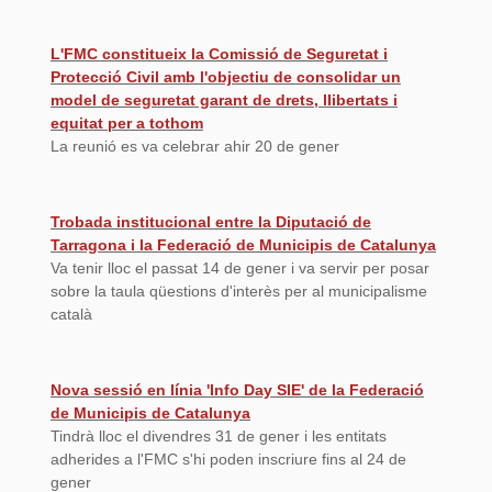
L'FMC constitueix la Comissió de Seguretat i
Protecció Civil amb l'objectiu de consolidar un
model de seguretat garant de drets, llibertats i
equitat per a tothom
La reunió es va celebrar ahir 20 de gener
Trobada institucional entre la Diputació de
Tarragona i la Federació de Municipis de Catalunya
Va tenir lloc el passat 14 de gener i va servir per posar
sobre la taula qüestions d'interès per al municipalisme
català
Nova sessió en línia 'Info Day SIE' de la Federació
de Municipis de Catalunya
Tindrà lloc el divendres 31 de gener i les entitats
adherides a l'FMC s'hi poden inscriure fins al 24 de
gener