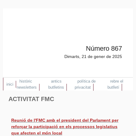
Número 867
Dimarts, 21 de gener de 2025
històric
antics
política de
rebre el
inici
newsletters
butlletins
privacitat
butlletí
ACTIVITAT FMC
Reunió de l'FMC amb el president del Parlament per
reforçar la participació en els processos legislatius
que afecten el món local