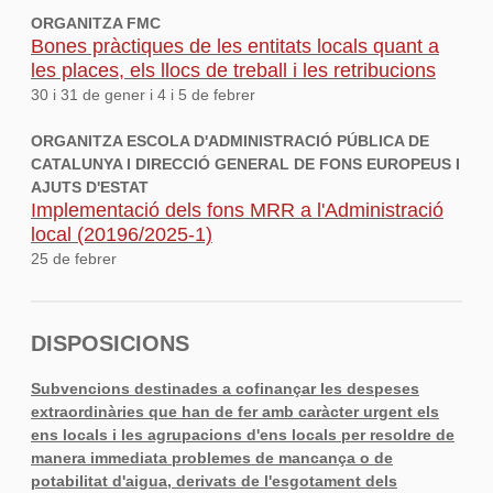
ORGANITZA FMC
Bones pràctiques de les entitats locals quant a
les places, els llocs de treball i les retribucions
30 i 31 de gener i 4 i 5 de febrer
ORGANITZA ESCOLA D'ADMINISTRACIÓ PÚBLICA DE
CATALUNYA I DIRECCIÓ GENERAL DE FONS EUROPEUS I
AJUTS D'ESTAT
Implementació dels fons MRR a l'Administració
local (20196/2025-1)
25 de febrer
DISPOSICIONS
Subvencions destinades a cofinançar les despeses
extraordinàries que han de fer amb caràcter urgent els
ens locals i les agrupacions d'ens locals per resoldre de
manera immediata problemes de mancança o de
potabilitat d'aigua, derivats de l'esgotament dels