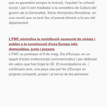
que es garanteixi sempre la inclusió, l’equitat i la cohesió
social; i així li vam traslladar a la consellera de Cultura del
govern de la Generalitat, Sònia Hernández Almodóvar, en
una reunió que va tenir lloc el passat dimarts a la seu del
departament
L'FMC reivindica la contribució essencial de ciutats i
pobles a la construcció d'una Europa més
democràtica, justa i propera
L'FMC va participar el 9 de maig, Dia d’Europa, en un
seguit d’actes institucionals commemoratius i per defensar
els valors que han forjat la UE. El municipalisme és, i
continuarà sent, una peça clau per fer d’Europa un
projecte compartit, proper i al servei de les persones