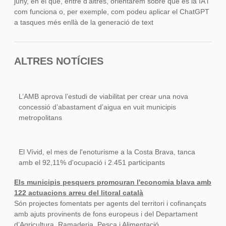
juny, en el que, entre d'altres, orientarem sobre què és la IA i
com funciona o, per exemple, com podeu aplicar el ChatGPT
a tasques més enllà de la generació de text
ALTRES NOTÍCIES
L’AMB aprova l’estudi de viabilitat per crear una nova
concessió d’abastament d’aigua en vuit municipis
metropolitans
El Vívid, el mes de l'enoturisme a la Costa Brava, tanca
amb el 92,11% d'ocupació i 2.451 participants
Els municipis pesquers promouran l'economia blava amb
122 actuacions arreu del litoral català
Són projectes fomentats per agents del territori i cofinançats
amb ajuts provinents de fons europeus i del Departament
d’Agricultura, Ramaderia, Pesca i Alimentació.