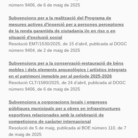
número 9406, de 6 de maig de 2025
Subvencions per a la realització del Programa de
mesures actives d'inserció per a persones perceptores
de la renda garantida de ciutadania i/o en risc o en
situació d'exclusió social
Resolució EMT/1530/2025, de 15 d’abril, publicada al DOGC
número 9404, de 2 de maig de 2025
Subvencions per a la conservació-restauració de béns
mobles i dels elements arqueològics i artístics integrats
en el patrimoni immoble per al període 2025-2026
Resolució CLT/1580/2025, de 24 d’abril, publicada al DOGC
número 9406, de 6 de maig de 2025
Subvencions a corporacions locals i empreses
públiques municipals per a obres en infraestructures
esportives relacionades amb la celebració de
competicions de caràcter internacional
Resolució de 5 de maig, publicada al BOE número 110, de 7
de maig de 2025