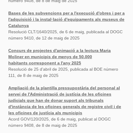
número 9408, de 8 de maig de 2025
Bases de les subvencions per a l'execució d'obres i per a
l'adquisició i la instal·lació d'equipaments als museus de
Catalunya
Resolució CLT/1640/2025, de 6 de maig, publicada al DOGC
número 9410, de 12 de maig de 2025
Concurs de projectes d'animació a la lectura Maria
Moliner en municipis de menys de 50.000
habitants corresponent a l'any 2025
Resolució de 25 d’abril de 2025, publicada al BOE número
111, de 8 de maig de 2025
Ampliació de la plantilla pressupostària del personal al
servei de l'Administració de justícia de les oficines
judicials que han de donar suport als tribunals
d'instància de les oficines generals de registre civil i de
les oficines de justícia als municipis
Acord GOV/120/2025, de 6 de maig, publicat al DOGC
número 9408, de 8 de maig de 2025