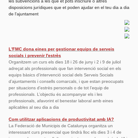
les subvencions a les que et pots inscriure o altres
disposicions jurídiques que et poden ajudar en el teu dia a dia
de l'ajuntament
L'FMC dona eines per gestionar equips de serveis
socials i prevenir l'estrè
s
Organitzem un curs els dies 18 i 26 de juny i 2 i 9 de juliol
adreçat als professionals que fan intervenció social en els
equips bàsics d’intervenció social dels Serveis Socials
d’ajuntaments i consells comarcals, i que estan preocupats
per situacions d’estrès personals o de tot l’equip de
professionals. L’objectiu és acompanyar els i les
professionals, afavorint el benestar laboral amb eines
aplicables al seu dia a dia
Com utilitzar aplicacions de productivitat amb IA?
La Federació de Municipis de Catalunya organitza un
interessant curs presencial que tindrà lloc els dies 3 i 4 de