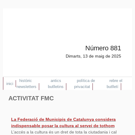
Número 881
Dimarts, 13 de maig de 2025
històric
antics
política de
rebre el
inici
newsletters
butlletins
privacitat
butlletí
ACTIVITAT FMC
La Federació de Municipis de Catalunya considera
indispensable posar la cultura al servei de tothom
L’accés a la cultura és un dret de tota la ciutadania i cal