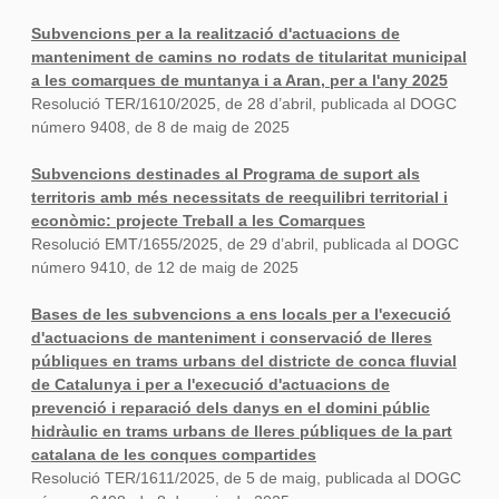
Subvencions per a la realització d'actuacions de
manteniment de camins no rodats de titularitat municipal
a les comarques de muntanya i a Aran, per a l'any 2025
Resolució TER/1610/2025, de 28 d’abril, publicada al DOGC
número 9408, de 8 de maig de 2025
Subvencions destinades al Programa de suport als
territoris amb més necessitats de reequilibri territorial i
econòmic: projecte Treball a les Comarques
Resolució EMT/1655/2025, de 29 d’abril, publicada al DOGC
número 9410, de 12 de maig de 2025
Bases de les subvencions a ens locals per a l'execució
d'actuacions de manteniment i conservació de lleres
públiques en trams urbans del districte de conca fluvial
de Catalunya i per a l'execució d'actuacions de
prevenció i reparació dels danys en el domini públic
hidràulic en trams urbans de lleres públiques de la part
catalana de les conques compartides
Resolució TER/1611/2025, de 5 de maig, publicada al DOGC