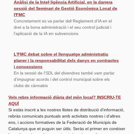
Anàlisi de la Intel·ligència Artificial, en la darrera
sessió del Seminari de Gestió Econòmica Local de
l'FMC
Concretament es va parlar de
l
Reglament d’IA en el
dret a la bona administració i el seu control judicial i
l’aplicació de la IA en subvencions
L'FMC debat sobre el llenguatge administratiu
planer i la responsabilitat dels danys en contractes
i concessions
En la sessió de l'SDL del divendres també vam parlar
d'impugnar acords i del control municipal sobre els
clubs de cànnabis
Vols rebre informació diària del món local? INSCRIU-TE
AQUÍ
Si estàs inscrit a les nostres llistes de distribució d'informació,
rebràs comunicats puntuals amb activitats nostres i d'altres
ens, i accions formatives de la Federació de Municipis de
Catalunya que et puguin ser útils. Seràs el primer en conèixer