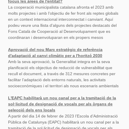
focus les àrees de l'entitat?
La cooperació municipalista catalana afronta el 2023 amb
molts projectes i amb l'objectiu de fer front als reptes globals
en un context internacional interconnectat i canviant. Aquí
podeu veure una llista d'alguns dels projectes destacats del
Fons Català de Cooperació al Desenvolupament que es
coordinaran i desenvoluparan en els propers mesos
Aprovació del nou Marc estratègic de referència
d'adaptació al canvi climàtic per a l'horitzó 2030
Amb la seva aprovació, la Generalitat integra en la seva
planificació els objectius de reducció de vulnerabilitat que
recull el document, a través de 312 mesures concretes per
facilitar l’adaptació dels entorns naturals, les activitats
socioeconòmiques i el territori als nous escenaris ambientals
L'EAPC habilitarà un nou canal per a la tramitació de la
sol·licitud de designació de vocals per als òrgans de
selecció dels ens locals
A partir del dia 14 de febrer de 2023 l’Escola d’Administració
Pública de Catalunya (EAPC) habilitarà un nou canal per a la
tramitació de la sol·licitud de designació de vocals per als