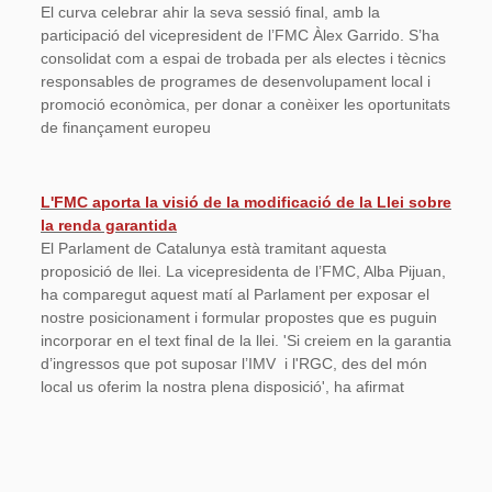
El curva celebrar ahir la seva sessió final, amb la
participació del vicepresident de l’FMC Àlex Garrido. S’ha
consolidat com a espai de trobada per als electes i tècnics
responsables de programes de desenvolupament local i
promoció econòmica, per donar a conèixer les oportunitats
de finançament europeu
L'FMC aporta la visió de la modificació de la Llei sobre
la renda garantida
El Parlament de Catalunya està tramitant aquesta
proposició de llei. La vicepresidenta de l’FMC, Alba Pijuan,
ha comparegut aquest matí al Parlament per exposar el
nostre posicionament i formular propostes que es puguin
incorporar en el text final de la llei. 'Si creiem en la garantia
d’ingressos que pot suposar l’IMV i l'RGC, des del món
local us oferim la nostra plena disposició', ha afirmat