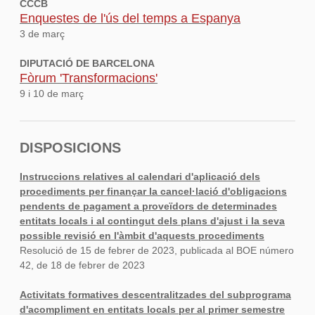
CCCB
Enquestes de l'ús del temps a Espanya
3 de març
DIPUTACIÓ DE BARCELONA
Fòrum 'Transformacions'
9 i 10 de març
DISPOSICIONS
Instruccions relatives al calendari d'aplicació dels
procediments per finançar la cancel·lació d'obligacions
pendents de pagament a proveïdors de determinades
entitats locals i al contingut dels plans d'ajust i la seva
possible revisió en l'àmbit d'aquests procediments
Resolució de 15 de febrer de 2023, publicada al BOE número
42, de 18 de febrer de 2023
Activitats formatives descentralitzades del subprograma
d'acompliment en entitats locals per al primer semestre