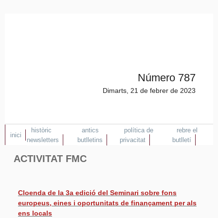
Número 787
Dimarts, 21 de febrer de 2023
històric
antics
política de
rebre el
inici
newsletters
butlletins
privacitat
butlletí
ACTIVITAT FMC
Cloenda de la 3a edició del Seminari sobre fons
europeus, eines i oportunitats de finançament per als
ens locals