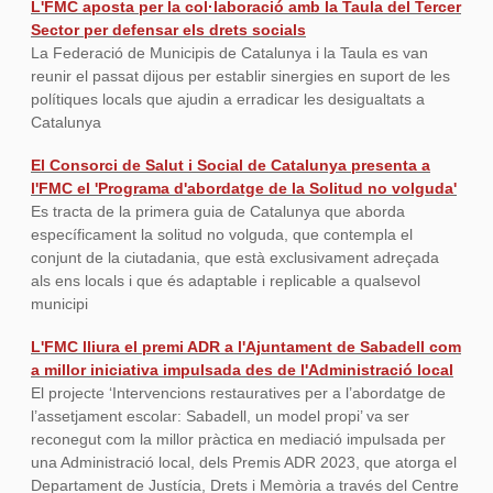
L'FMC aposta per la col·laboració amb la Taula del Tercer
Sector per defensar els drets socials
La Federació de Municipis de Catalunya i la Taula es van
reunir el passat dijous per establir sinergies en suport de les
polítiques locals que ajudin a erradicar les desigualtats a
Catalunya
El Consorci de Salut i Social de Catalunya presenta a
l'FMC el 'Programa d'abordatge de la Solitud no volguda'
Es tracta de la primera guia de Catalunya que aborda
específicament la solitud no volguda, que contempla el
conjunt de la ciutadania, que està exclusivament adreçada
als ens locals i que és adaptable i replicable a qualsevol
municipi
L'FMC lliura el premi ADR a l'Ajuntament de Sabadell com
a millor iniciativa impulsada des de l'Administració local
El projecte ‘Intervencions restauratives per a l’abordatge de
l’assetjament escolar: Sabadell, un model propi’ va ser
reconegut com la millor pràctica en mediació impulsada per
una Administració local, dels Premis ADR 2023, que atorga el
Departament de Justícia, Drets i Memòria a través del Centre