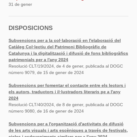
31 de gener
DISPOSICIONS
Subvencions per a la col·laboració en l'elaboració del
Catàleg Col·lectiu del Patrimoni Bibliogràfic de
Catalunya i la digitalització i difusió de fons bibliogràfics
patrimonials per a l'any 2024
Resolució CLT/19/2024, de 4 de gener, publicada al DOGC
número 9079, de 15 de gener de 2024
Subvencions per fomentar el contacte entre els lectors i
els autors, traductors i il·lustradors literaris pe a l'any
2024
Resolució CLT/40/2024, de 8 de gener, publicada al DOGC
número 9080, de 16 de gener de 2024
Subvencions per a l'organització d'activitats de difusió
de les arts visuals i arts escèniques a través de festivals,
cicles i esdeveniments similars per a l'any 2024