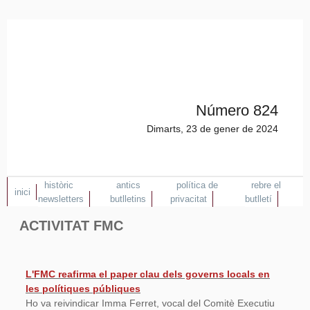
Número 824
Dimarts, 23 de gener de 2024
històric
antics
política de
rebre el
inici
newsletters
butlletins
privacitat
butlletí
ACTIVITAT FMC
L'FMC reafirma el paper clau dels governs locals en
les polítiques públiques
Ho va reivindicar Imma Ferret, vocal del Comitè Executiu