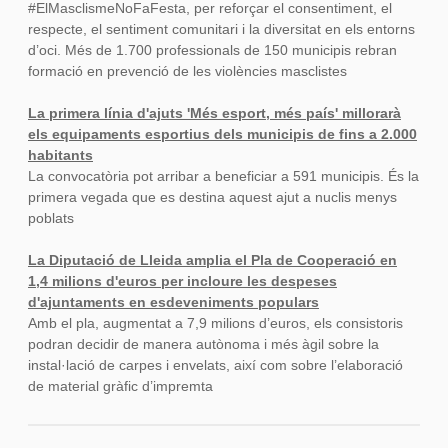
#ElMasclismeNoFaFesta, per reforçar el consentiment, el
respecte, el sentiment comunitari i la diversitat en els entorns
d’oci. Més de 1.700 professionals de 150 municipis rebran
formació en prevenció de les violències masclistes
La primera línia d'ajuts 'Més esport, més país' millorarà
els equipaments esportius dels municipis de fins a 2.000
habitants
La convocatòria pot arribar a beneficiar a 591 municipis. És la
primera vegada que es destina aquest ajut a nuclis menys
poblats
La Diputació de Lleida amplia el Pla de Cooperació en
1,4 milions d'euros per incloure les despeses
d'ajuntaments en esdeveniments populars
Amb el pla, augmentat a 7,9 milions d’euros, els consistoris
podran decidir de manera autònoma i més àgil sobre la
instal·lació de carpes i envelats, així com sobre l’elaboració
de material gràfic d’impremta