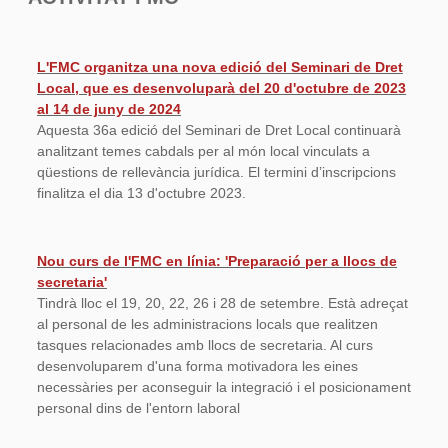
L'FMC organitza una nova edició del Seminari de Dret
Local, que es desenvoluparà del 20 d'octubre de 2023
al 14 de juny de 2024
Aquesta 36a edició del Seminari de Dret Local continuarà
analitzant temes cabdals per al món local vinculats a
qüestions de rellevància jurídica. El termini d’inscripcions
finalitza el dia 13 d'octubre 2023.
Nou curs de l'FMC en línia: 'Preparació per a llocs de
secretaria'
Tindrà lloc el 19, 20, 22, 26 i 28 de setembre. Està adreçat
al personal de les administracions locals que realitzen
tasques relacionades amb llocs de secretaria. Al curs
desenvoluparem d'una forma motivadora les eines
necessàries per aconseguir la integració i el posicionament
personal dins de l'entorn laboral