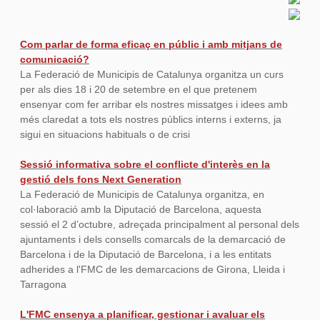
Com parlar de forma eficaç en públic i amb mitjans de
comunicació?
La Federació de Municipis de Catalunya organitza un curs
per als dies 18 i 20 de setembre en el que pretenem
ensenyar com fer arribar els nostres missatges i idees amb
més claredat a tots els nostres públics interns i externs, ja
sigui en situacions habituals o de crisi
Sessió informativa sobre el conflicte d'interès en la
gestió dels fons Next Generation
La Federació de Municipis de Catalunya organitza, en
col·laboració amb la Diputació de Barcelona, aquesta
sessió el 2 d’octubre, adreçada principalment al personal dels
ajuntaments i dels consells comarcals de la demarcació de
Barcelona i de la Diputació de Barcelona, i a les entitats
adherides a l'FMC de les demarcacions de Girona, Lleida i
Tarragona
L'FMC ensenya a planificar, gestionar i avaluar els