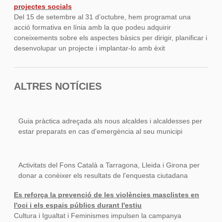
projectes socials
Del 15 de setembre al 31 d’octubre, hem programat una
acció formativa en línia amb la que podeu adquirir
coneixements sobre els aspectes bàsics per dirigir, planificar i
desenvolupar un projecte i implantar-lo amb èxit
ALTRES NOTÍCIES
Guia pràctica adreçada als nous alcaldes i alcaldesses per
estar preparats en cas d'emergència al seu municipi
Activitats del Fons Català a Tarragona, Lleida i Girona per
donar a conèixer els resultats de l'enquesta ciutadana
Es reforça la prevenció de les violències masclistes en
l'oci i els espais públics durant l'estiu
Cultura i Igualtat i Feminismes impulsen la campanya