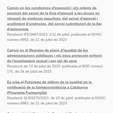
Canvis en les condicions d'execució i els criteris de
provisió del servei de la línia d'atenció a les dones en
situació de violència masclista, del servei d'atenció i
acolliment d'urgències, del servei substitutori de la llar
d'autonomia
Resolució IFE/2687/2023, d’11 de juliol, publicada al DOGC
número 8963, de 21 de juliol de 2023
Canvis en el Registre de plans d'igualtat de les
administracions públiques i els seus protocols enfront
de l'assetjament sexual i per raó de sexe
Resolució de 13 de juliol de 2023, publicada al BOE número
175, de 24 de juliol de 2023
Es crea el Programa de millora de la qualitat en la
notificació de la farmacovigilància a Catalunya
(Programa Farmavigila)
Resolució SLR/2670/2023, de 10 de juliol, publicada al DOGC
número 8963, de 21 de juliol de 2023