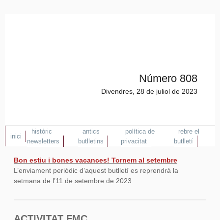
Número 808
Divendres, 28 de juliol de 2023
històric
antics
política de
rebre el
inici
newsletters
butlletins
privacitat
butlletí
Bon estiu i bones vacances! Tornem al setembre
L’enviament periòdic d’aquest butlletí es reprendrà la
setmana de l’11 de setembre de 2023
ACTIVITAT FMC