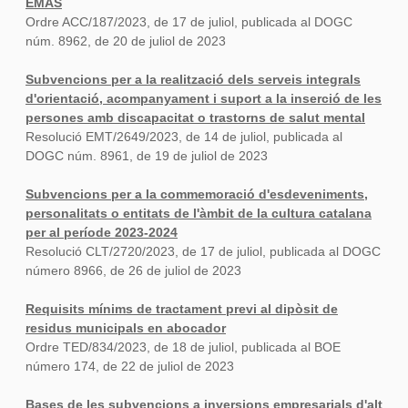
EMAS
Ordre ACC/187/2023, de 17 de juliol, publicada al DOGC
núm. 8962, de 20 de juliol de 2023
Subvencions per a la realització dels serveis integrals
d'orientació, acompanyament i suport a la inserció de les
persones amb discapacitat o trastorns de salut mental
Resolució EMT/2649/2023, de 14 de juliol, publicada al
DOGC núm. 8961, de 19 de juliol de 2023
Subvencions per a la commemoració d'esdeveniments,
personalitats o entitats de l'àmbit de la cultura catalana
per al període 2023-2024
Resolució CLT/2720/2023, de 17 de juliol, publicada al DOGC
número 8966, de 26 de juliol de 2023
Requisits mínims de tractament previ al dipòsit de
residus municipals en abocador
Ordre TED/834/2023, de 18 de juliol, publicada al BOE
número 174, de 22 de juliol de 2023
Bases de les subvencions a inversions empresarials d'alt