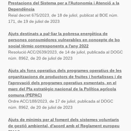
Prestacions del Sistema per a l'Autonomia i Atenció a la
Dependència
Reial decret 675/2023, de 18 de juliol, publicat al BOE núm.
171, de 19 de juliol de 2023
Ajuts destinats a pal·liar la pobresa energètica de
persones consumidores vulnerables en concepte de bo
social tèrmic corresponents a l'any 2022
Resolució ACC/2639/2023, de 14 de juliol, publicada al DOGC
núm. 8962, de 20 de juliol de 2023
Ajuts als fons operatius dels programes operatius de les
organitzacions de productors de fruites i hortalisses i de
l'aprovació dels programes operatius esmentats, en el
marc del Pla estratègic nacional de la Política agrícola
comuna (PEPAC)
Ordre ACC/188/2023, de 17 de juliol, publicada al DOGC
núm. 8962, de 20 de juliol de 2023
Ajuts de minimis per al foment dels sistemes voluntaris
de gestió ambiental, d'acord amb el Reglament europeu